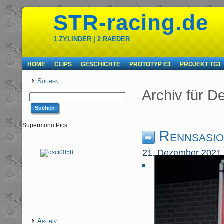
STR-racing.de
1 ZYLINDER | 2 RAEDER
HOME
CLIPS
GESCHICHTE
PROTOTYP E3
PROJEKT TG1
Suchen
Archiv für 
Supermono Pics
Rennsasi
21. Dezember 2021
Archiv