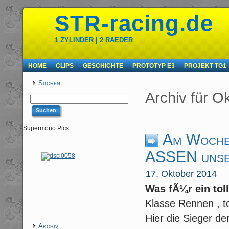
STR-racing.de
1 ZYLINDER | 2 RAEDER
HOME
CLIPS
GESCHICHTE
PROTOTYP E3
PROJEKT TG1
Suchen
Archiv für O
Supermono Pics
Am Wochen
ASSEN unse
17. Oktober 2014
Was fÃ¼r ein to
Klasse Rennen , t
Hier die Sieger d
Archiv