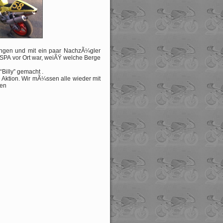
ungen und mit ein paar NachzÃ¼gler
 SPA vor Ort war, weiÃŸ welche Berge
Billy” gemacht .
 Aktion. Wir mÃ¼ssen alle wieder mit
hen