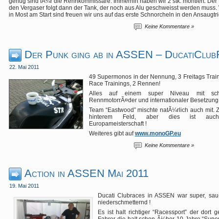
genug sind fÃ¼r die Rennkommissare. Immerhin haben wir 2 stk. montiert. Der 
den Vergaser folgt dann der Tank, der noch aus Alu geschweisst werden mus
in Most am Start sind freuen wir uns auf das erste Schnorcheln in den Ansaugtri
Keine Kommentare »
Der Punk ging ab in ASSEN – DucatiClub
22. Mai 2011
49 Supermonos in der Nennung, 3 Freitags Train
Race Trainings, 2 Rennen!
Alles auf einem super Niveau mit sc
RennmotorrÃ¤der und internationaler Besetzung
Team “Eastwood” mischte natÃ¼rlich auch mit. 
hinterem Feld, aber dies ist auc
Europameisterschaft !
Weiteres gibt auf
www.monoGP.eu
Keine Kommentare »
Action in ASSEN Mai 2011
19. Mai 2011
Ducati Clubraces in ASSEN war super, sau
niederschmetternd !
Es ist halt richtiger “Racessport” der dort