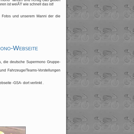
rmono” fahren und richtig Gas geben
ren ist weiÃŸ wie schnell das ist!
le Fotos und unserem Manni der die
Mono-Webseite
A, die deutsche Supermono Gruppe-
en und Fahrzeuge/Teams-Vorstellungen
eite -GSA- dort verlinkt .