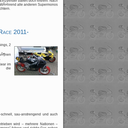
Einzylinder ballert doch extrem. Nach
s. WÃ¤hrend alle anderen Supermonos
chtern.
Race 2011-
ings, 2
hÃ¶nen
.
Zwar im
h die
-schnell, sau-anstrengend und auch
 getrieben wird – mehrere Nationen –