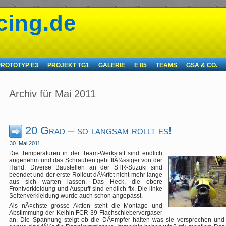
cing.de
PROTOTYP E3
PROJEKT TG1
GALERIE
E 85
TEAMS
GSA & CO.
Archiv für Mai 2011
20 Grad – so langsam rollt es!
30. Mai 2011
Die Temperaturen in der Team-Werkstatt sind endlich
angenehm und das Schrauben geht flÃ¼ssiger von der
Hand. Diverse Baustellen an der STR-Suzuki sind
beendet und der erste Rollout dÃ¼rfet nicht mehr lange
aus sich warten lassen. Das Heck, die obere
Frontverkleidung und Auspuff sind endlich fix. Die linke
Seitenverkleidung wurde auch schon angepasst.
Als nÃ¤chste grosse Aktion steht die Montage und
Abstimmung der Keihin FCR 39 Flachschiebervergaser
an. Die Spannung steigt ob die DÃ¤mpfer halten was sie versprechen und b