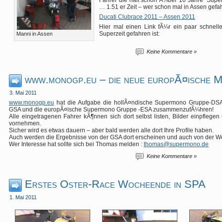
Fahrer die halt schon Ã¼ber 10 Jahre “Supe
… 1.51 er Zeit – wer schon mal in Assen gefah
Ducati Clubrace 2011 – Assen 2011
Hier mal einen Link fÃ¼r ein paar schnel
Superzeit gefahren ist:
Manni in Assen
Keine Kommentare »
www.monogp.eu – die neue europÃ¤ische 
3. Mai 2011
www.monogp.eu
hat die Aufgabe die hollÃ¤ndische Supermono Gruppe-DS
GSA und die europÃ¤ische Supermono Gruppe -ESA zusammenzufÃ¼hren!
Alle eingetragenen Fahrer kÃ¶nnen sich dort selbst listen, Bilder einpfleg
vornehmen.
Sicher wird es etwas dauern – aber bald werden alle dort Ihre Profile haben.
Auch werden die Ergebnisse von der GSA dort erscheinen und auch von der Webs
Wer Interesse hat sollte sich bei Thomas melden :
thomas@supermono.de
Keine Kommentare »
Erstes Oster-Race Wocheende in SPA
1. Mai 2011