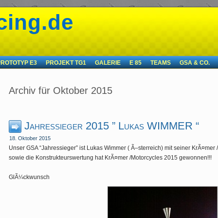
cing.de
PROTOTYP E3
PROJEKT TG1
GALERIE
E 85
TEAMS
GSA & CO.
Archiv für Oktober 2015
Jahressieger 2015 ” Lukas WIMMER “
18. Oktober 2015
Unser GSA “Jahressieger” ist Lukas Wimmer ( Ã–sterreich) mit seiner KrÃ¤mer
sowie die Konstrukteurswertung hat KrÃ¤mer /Motorcycles 2015 gewonnen!!!
GlÃ¼ckwunsch